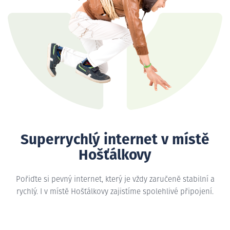
Superrychlý internet v místě
Hošťálkovy
Pořiďte si pevný internet, který je vždy zaručeně stabilní a
rychlý. I v místě Hošťálkovy zajistíme spolehlivé připojení.