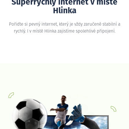
Superrychlý internet v místě
Hlinka
Pořiďte si pevný internet, který je vždy zaručeně stabilní a
rychlý. I v místě Hlinka zajistíme spolehlivé připojení.