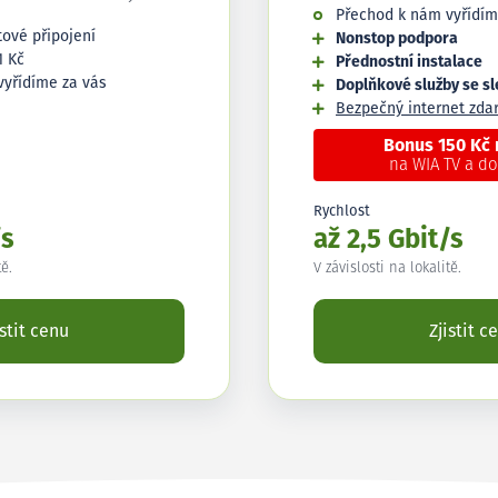
Přechod k nám vyřídím
tové připojení
Nonstop podpora
1 Kč
Přednostní instalace
vyřídíme za vás
Doplňkové služby se s
Bezpečný internet zd
Bonus 150 Kč
na WIA TV a d
Rychlost
/s
až 2,5 Gbit/s
tě.
V závislosti na lokalitě.
istit cenu
Zjistit c