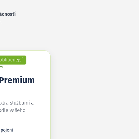
ácností
.
oblíbenější
 Premium
extra službami a
odle vašeho
ipojení