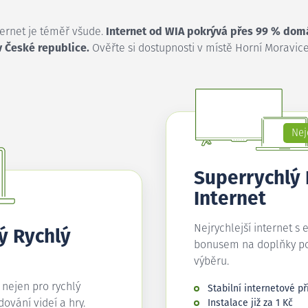
ternet je téměř všude.
Internet od WIA pokrývá přes 99 % dom
v České republice.
Ověřte si dostupnosti v místě Horní Moravice
Nej
Superrychlý
Internet
Nejrychlejší internet s 
ý Rychlý
bonusem na doplňky p
výběru.
í nejen pro rychlý
Stabilní internetové př
edování videí a hry.
Instalace již za 1 Kč