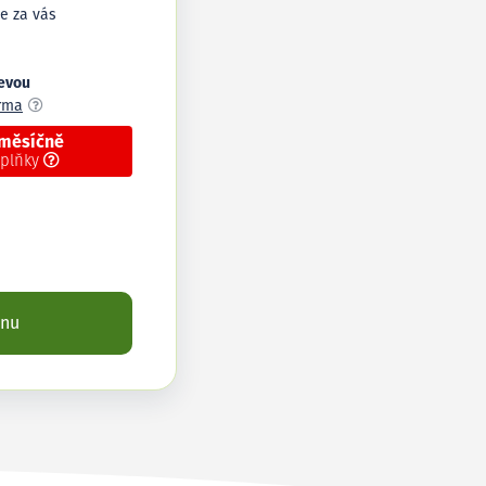
e za vás
levou
arma
 měsíčně
oplňky
enu