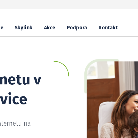
ze
Skylink
Akce
Podpora
Kontakt
netu v
vice
nternetu na