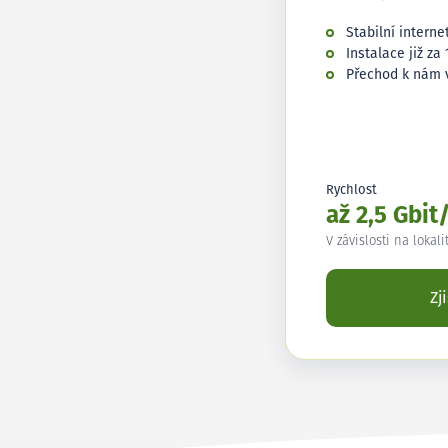
Stabilní interne
Instalace již za 
Přechod k nám 
Rychlost
až 2,5 Gbit
V závislosti na lokali
Zj