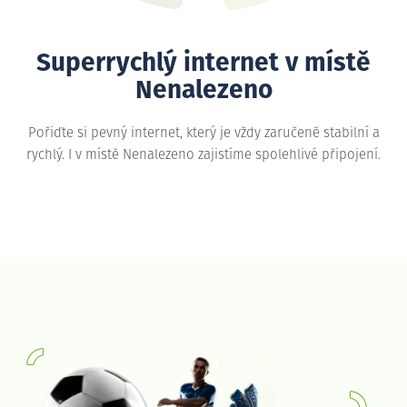
Superrychlý internet v místě
Nenalezeno
Pořiďte si pevný internet, který je vždy zaručeně stabilní a
rychlý. I v místě Nenalezeno zajistíme spolehlivé připojení.