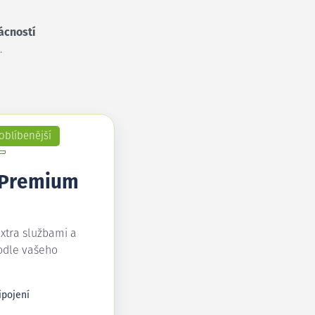
ácností
.
oblíbenější
 Premium
extra službami a
odle vašeho
ipojení