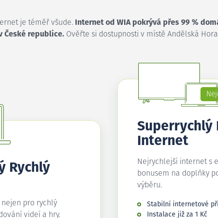
ternet je téměř všude.
Internet od WIA pokrývá přes 99 % dom
v České republice.
Ověřte si dostupnosti v místě Andělská Hora
Nej
Superrychlý
Internet
Nejrychlejší internet s 
ý Rychlý
bonusem na doplňky p
výběru.
í nejen pro rychlý
Stabilní internetové př
edování videí a hry.
Instalace již za 1 Kč