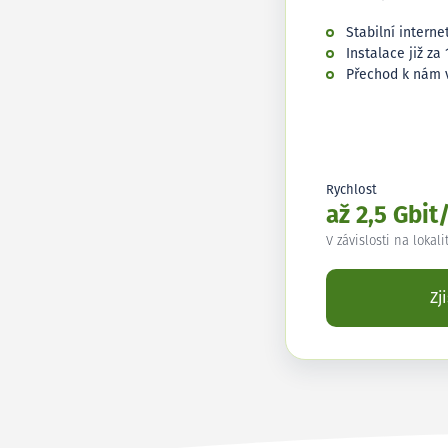
Stabilní interne
Instalace již za 
Přechod k nám 
Rychlost
až 2,5 Gbit
V závislosti na lokali
Zj