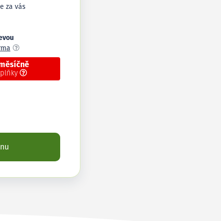
e za vás
levou
arma
 měsíčně
oplňky
enu