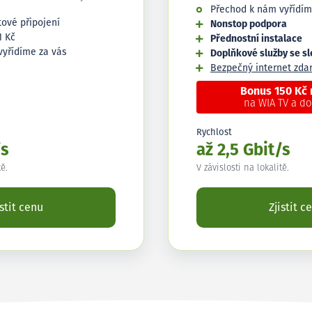
Přechod k nám vyřídím
tové připojení
Nonstop podpora
1 Kč
Přednostní instalace
vyřídíme za vás
Doplňkové služby se s
Bezpečný internet zd
Bonus 150 Kč
na WIA TV a d
Rychlost
/s
až 2,5 Gbit/s
tě.
V závislosti na lokalitě.
istit cenu
Zjistit c