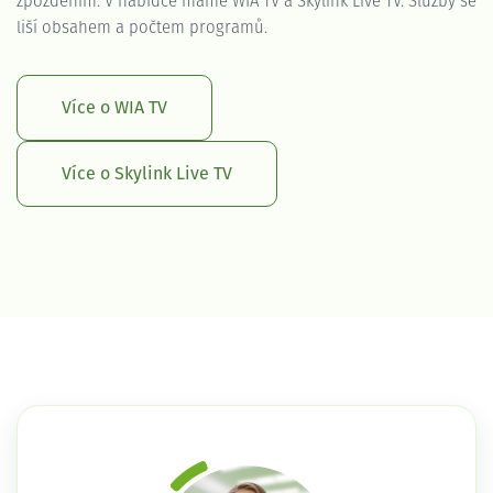
zpožděním. V nabídce máme WIA TV a Skylink Live TV. Služby se
liší obsahem a počtem programů.
Více o WIA TV
Více o Skylink Live TV