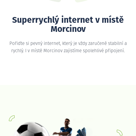
Superrychlý internet v místě
Morcinov
Pořiďte si pevný internet, který je vždy zaručeně stabilní a
rychlý. I v místě Morcinov zajistíme spolehlivé připojení.