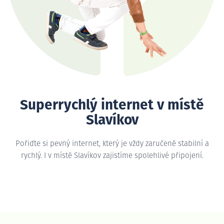
Superrychlý internet v místě
Slavíkov
Pořiďte si pevný internet, který je vždy zaručeně stabilní a
rychlý. I v místě Slavíkov zajistíme spolehlivé připojení.