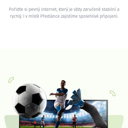
Pořiďte si pevný internet, který je vždy zaručeně stabilní a
rychlý. I v místě Předlánce zajistíme spolehlivé připojení.