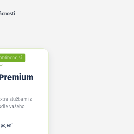
ácností
oblíbenější
 Premium
extra službami a
odle vašeho
ipojení