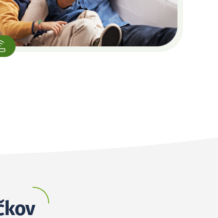
íčkov