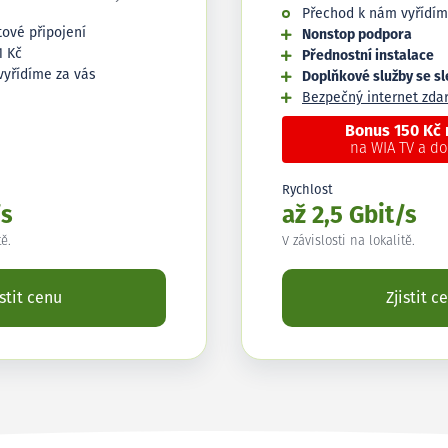
Přechod k nám vyřídím
tové připojení
Nonstop podpora
1 Kč
Přednostní instalace
vyřídíme za vás
Doplňkové služby se s
Bezpečný internet zd
Bonus 150 Kč
na WIA TV a d
Rychlost
/s
až 2,5 Gbit/s
tě.
V závislosti na lokalitě.
istit cenu
Zjistit c