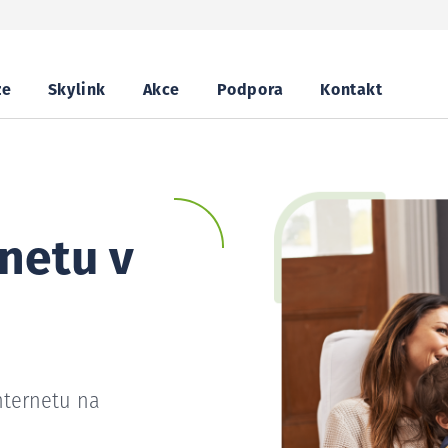
ze
Skylink
Akce
Podpora
Kontakt
netu v
nternetu na