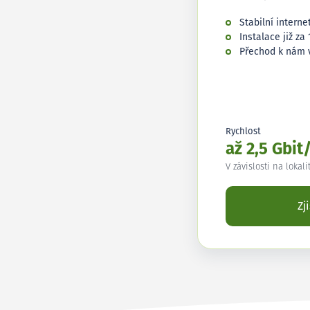
Stabilní interne
Instalace již za 
Přechod k nám 
Rychlost
až 2,5 Gbit
V závislosti na lokali
Zj