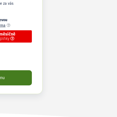
e za vás
levou
arma
 měsíčně
oplňky
enu