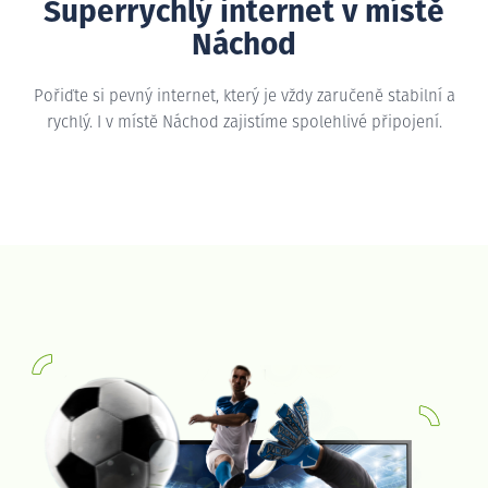
Superrychlý internet v místě
Náchod
Pořiďte si pevný internet, který je vždy zaručeně stabilní a
rychlý. I v místě Náchod zajistíme spolehlivé připojení.