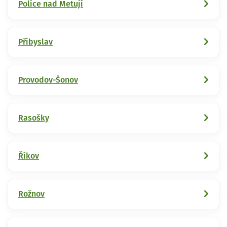
Police nad Metují
Přibyslav
Provodov-Šonov
Rasošky
Říkov
Rožnov