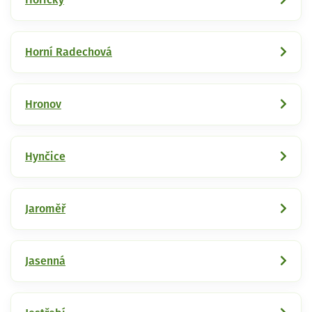
Horní Radechová
Hronov
Hynčice
Jaroměř
Jasenná