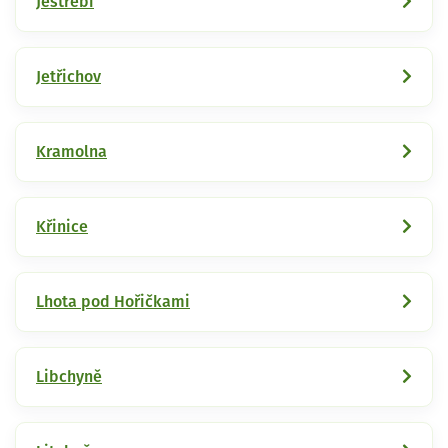
Jestřebí
Jetřichov
Kramolna
Křinice
Lhota pod Hořičkami
Libchyně