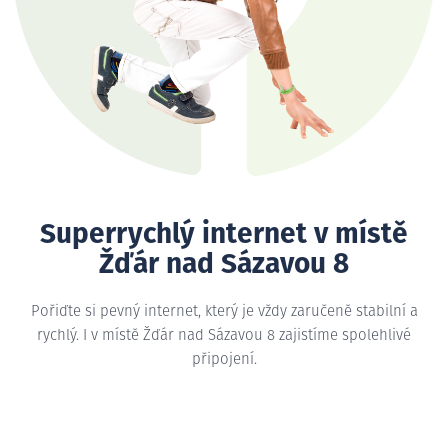
Superrychlý internet v místě
Žďár nad Sázavou 8
Pořiďte si pevný internet, který je vždy zaručeně stabilní a
rychlý. I v místě Žďár nad Sázavou 8 zajistíme spolehlivé
připojení.