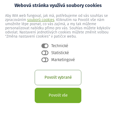
Webová stránka využívá soubory cookies
Aby WIA web fungoval, jak má, potřebujeme od vás souhlas se
Žďár nad Sázavou 1 č.ev. 31
zpracováním
souborů cookies
. Kliknutím na Povolit vše nám
umožníte lépe poznat, co vás zajímá, a my tak můžeme
personalizovat nabídku přímo pro vás. Souhlas můžete kdykoliv
odvolat. Nastavení jednotlivých cookies můžete změnit volbou
Žďár nad Sázavou 1 č.ev. 32
"Změna nastavení cookies" v patičce webu.
Technické
Statistické
Žďár nad Sázavou 1 č.ev. 33
Marketingové
Žďár nad Sázavou 1 č.ev. 34
Povolit vybrané
Žďár nad Sázavou 1 č.ev. 35
Povolit vše
Žďár nad Sázavou 1 č.ev. 36