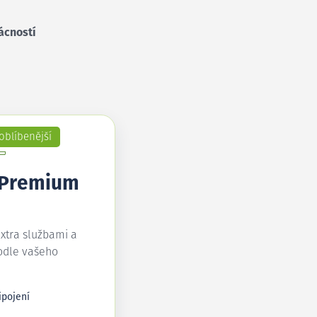
ácností
oblíbenější
 Premium
extra službami a
odle vašeho
ipojení