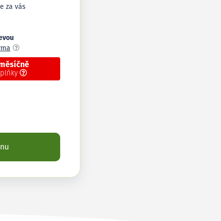
e za vás
levou
arma
 měsíčně
oplňky
enu