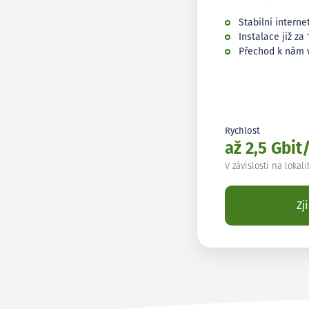
Stabilní interne
Instalace již za 
Přechod k nám 
Rychlost
až 2,5 Gbit
V závislosti na lokali
Zj