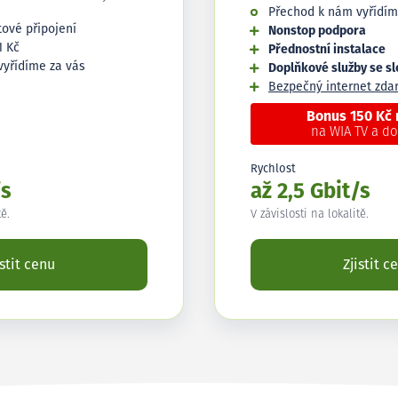
Přechod k nám vyřídím
tové připojení
Nonstop podpora
1 Kč
Přednostní instalace
vyřídíme za vás
Doplňkové služby se s
Bezpečný internet zd
Bonus 150 Kč
na WIA TV a d
Rychlost
/s
až 2,5 Gbit/s
tě.
V závislosti na lokalitě.
istit cenu
Zjistit c