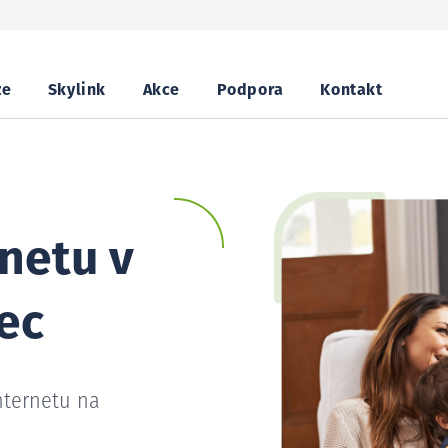
ze
Skylink
Akce
Podpora
Kontakt
netu v
ec
nternetu na