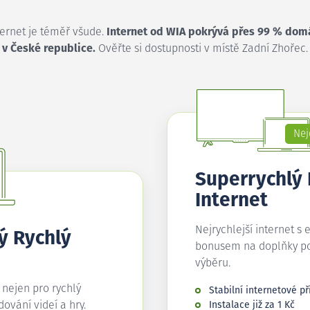
ternet je téměř všude.
Internet od WIA pokrývá přes 99 % dom
v České republice.
Ověřte si dostupnosti v místě Zadní Zhořec.
Nej
Superrychlý
Internet
Nejrychlejší internet s 
ý Rychlý
bonusem na doplňky p
výběru.
í nejen pro rychlý
Stabilní internetové př
edování videí a hry.
Instalace již za 1 Kč