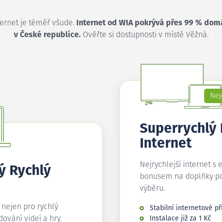
ternet je téměř všude.
Internet od WIA pokrývá přes 99 % dom
v České republice.
Ověřte si dostupnosti v místě Věžná.
Nej
Superrychlý
Internet
Nejrychlejší internet s 
ý Rychlý
bonusem na doplňky p
výběru.
í nejen pro rychlý
Stabilní internetové př
edování videí a hry.
Instalace již za 1 Kč