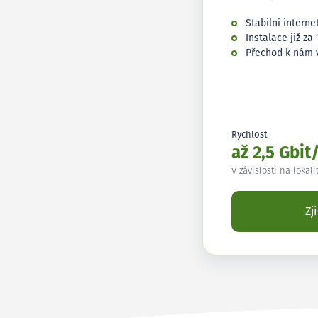
Stabilní interne
Instalace již za 
Přechod k nám 
Rychlost
až 2,5 Gbit
V závislosti na lokali
Zj