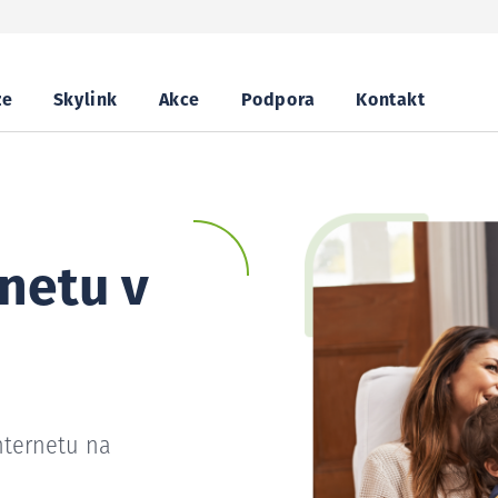
ze
Skylink
Akce
Podpora
Kontakt
netu v
nternetu na