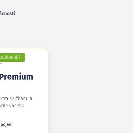
ácností
oblíbenější
 Premium
extra službami a
odle vašeho
ipojení