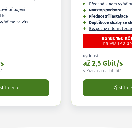
Přechod k nám vyřídím
tové připojení
Nonstop podpora
1 Kč
Přednostní instalace
vyřídíme za vás
Doplňkové služby se s
Bezpečný internet zd
Bonus 150 Kč
na WIA TV a d
Rychlost
/s
až 2,5 Gbit/s
tě.
V závislosti na lokalitě.
istit cenu
Zjistit c