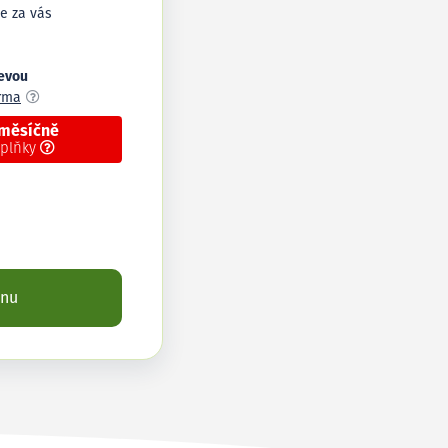
e za vás
levou
arma
 měsíčně
oplňky
enu