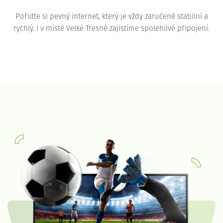
Pořiďte si pevný internet, který je vždy zaručeně stabilní a
rychlý. I v místě Velké Tresné zajistíme spolehlivé připojení.