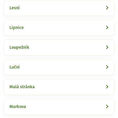
Lesní
Lipnice
Loupežník
Luční
Malá stránka
Markova