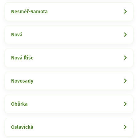
Nesměř-Samota
Nová
Nová Říše
Novosady
Obůrka
Oslavická