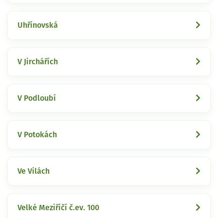
Uhřínovská
V Jirchářích
V Podloubí
V Potokách
Ve Vilách
Velké Meziříčí č.ev. 100