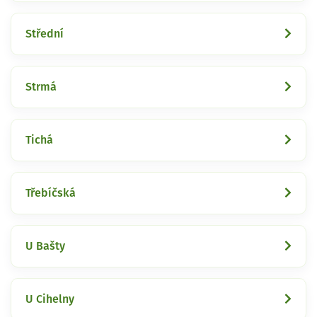
Střední
Strmá
Tichá
Třebíčská
U Bašty
U Cihelny