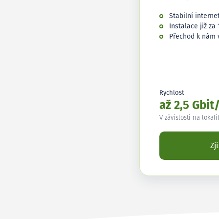
Stabilní interne
Instalace již za 
Přechod k nám 
Rychlost
až 2,5 Gbit
V závislosti na lokali
Zj