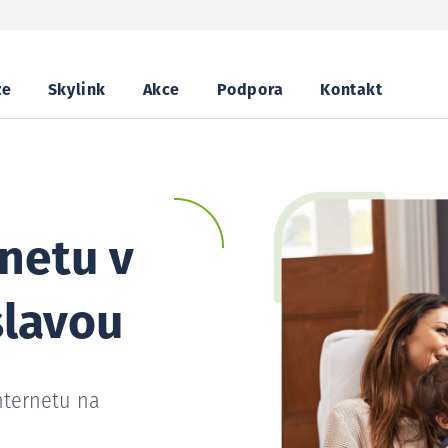
ze
Skylink
Akce
Podpora
Kontakt
netu v
slavou
nternetu na