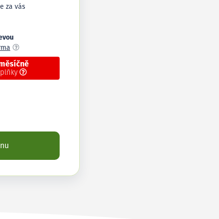
e za vás
levou
arma
 měsíčně
oplňky
enu