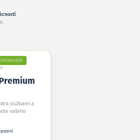
ácností
u.
oblíbenější
 Premium
extra službami a
odle vašeho
ipojení