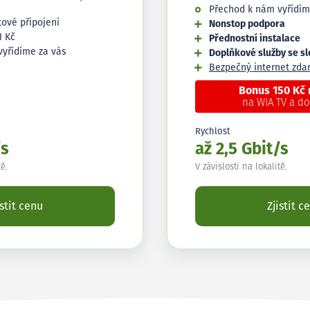
Přechod k nám vyřídím
tové připojení
Nonstop podpora
1 Kč
Přednostní instalace
vyřídíme za vás
Doplňkové služby se s
Bezpečný internet zd
Bonus 150 Kč
na WIA TV a d
Rychlost
/s
až 2,5 Gbit/s
tě.
V závislosti na lokalitě.
istit cenu
Zjistit c