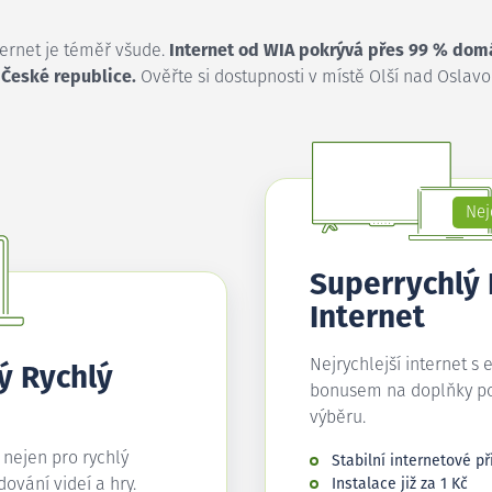
ternet je téměř všude.
Internet od WIA pokrývá přes 99 % dom
 České republice.
Ověřte si dostupnosti v místě Olší nad Oslavo
Nej
Superrychlý
Internet
Nejrychlejší internet s 
ý Rychlý
bonusem na doplňky p
výběru.
í nejen pro rychlý
Stabilní internetové př
edování videí a hry.
Instalace již za 1 Kč