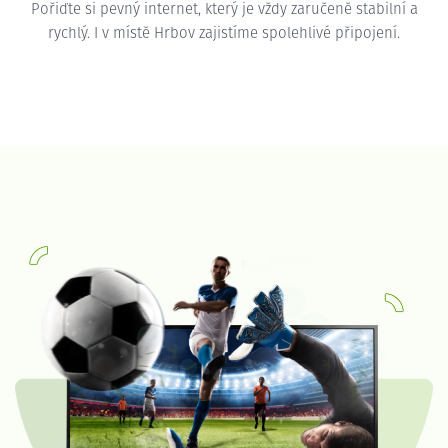
Pořiďte si pevný internet, který je vždy zaručeně stabilní a
rychlý. I v místě Hrbov zajistíme spolehlivé připojení.