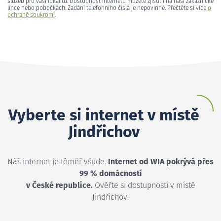
služeb pro vaši lokalitu. Dostupnost internetu můžete zjistit i na naší zákaznické
lince nebo pobočkách. Zadání telefonního čísla je nepovinné. Přečtěte si více
o
ochraně soukromí
.
Vyberte si internet v místě
Jindřichov
Náš internet je téměř všude.
Internet od WIA pokrývá přes
99 % domácností
v České republice.
Ověřte si dostupnosti v místě
Jindřichov.