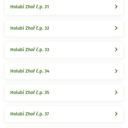
Holubí Zhoř č.p. 31
Holubí Zhoř č.p. 32
Holubí Zhoř č.p. 33
Holubí Zhoř č.p. 34
Holubí Zhoř č.p. 35
Holubí Zhoř č.p. 37