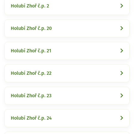
Holubí Zhoř č.p. 2
Holubí Zhoř č.p. 20
Holubí Zhoř č.p. 21
Holubí Zhoř č.p. 22
Holubí Zhoř č.p. 23
Holubí Zhoř č.p. 24