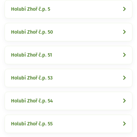
Holubí Zhoř č.p. 5
Holubí Zhoř č.p. 50
Holubí Zhoř č.p. 51
Holubí Zhoř č.p. 53
Holubí Zhoř č.p. 54
Holubí Zhoř č.p. 55