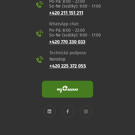
Po-Pá: 8:00 - 22:00
So-Ne (svátky): 9:00 - 17:00
+420 211 151 211
WhatsApp chat:
Po-Pá: 8:00 - 22:00
So-Ne (svátky): 9:00 - 17:00
+420 770 330 033
Technická podpora:
Nonstop
+420 225 372 055