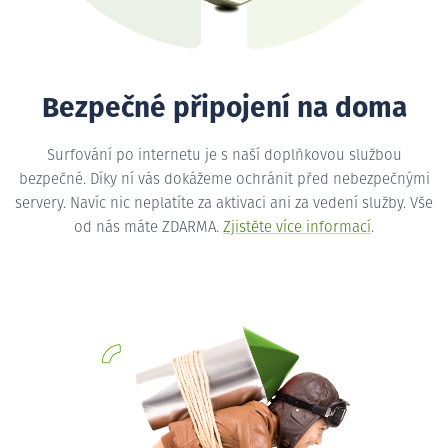
Bezpečné připojení na doma
Surfování po internetu je s naší doplňkovou službou
bezpečné. Díky ní vás dokážeme ochránit před nebezpečnými
servery. Navíc nic neplatíte za aktivaci ani za vedení služby. Vše
od nás máte ZDARMA.
Zjistěte více informací
.