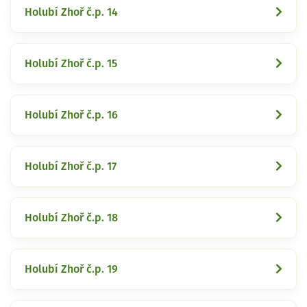
Holubí Zhoř č.p. 14
Holubí Zhoř č.p. 15
Holubí Zhoř č.p. 16
Holubí Zhoř č.p. 17
Holubí Zhoř č.p. 18
Holubí Zhoř č.p. 19