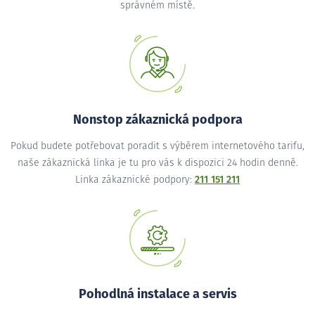
správném místě.
Nonstop zákaznická podpora
Pokud budete potřebovat poradit s výběrem internetového tarifu,
naše zákaznická linka je tu pro vás k dispozici 24 hodin denně.
Linka zákaznické podpory:
211 151 211
Pohodlná instalace a servis