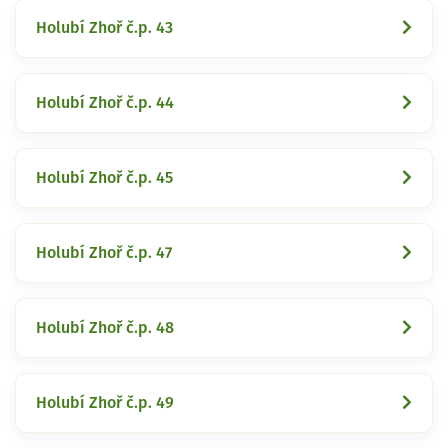
Holubí Zhoř č.p. 43
Holubí Zhoř č.p. 44
Holubí Zhoř č.p. 45
Holubí Zhoř č.p. 47
Holubí Zhoř č.p. 48
Holubí Zhoř č.p. 49