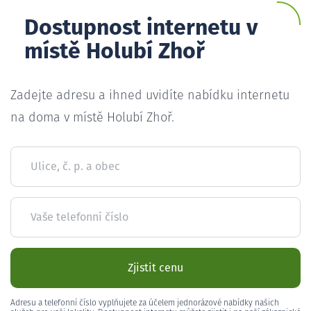
Dostupnost internetu v
místě Holubí Zhoř
Zadejte adresu a ihned uvidíte nabídku internetu
na doma v místě Holubí Zhoř.
Ulice, č. p. a obec
Vaše telefonní číslo
Zjistit cenu
Adresu a telefonní číslo vyplňujete za účelem jednorázové nabídky našich