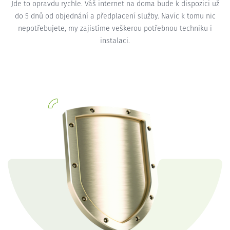
Jde to opravdu rychle. Váš internet na doma bude k dispozici už
do 5 dnů od objednání a předplacení služby. Navíc k tomu nic
nepotřebujete, my zajistíme veškerou potřebnou techniku i
instalaci.