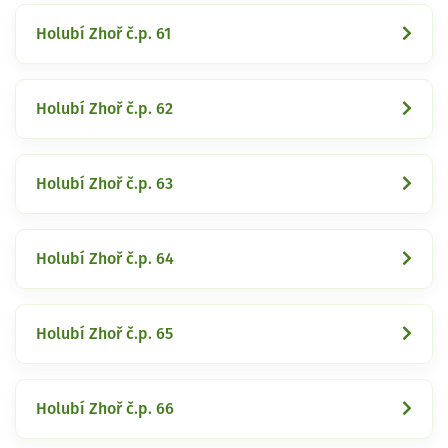
Holubí Zhoř č.p. 61
Holubí Zhoř č.p. 62
Holubí Zhoř č.p. 63
Holubí Zhoř č.p. 64
Holubí Zhoř č.p. 65
Holubí Zhoř č.p. 66