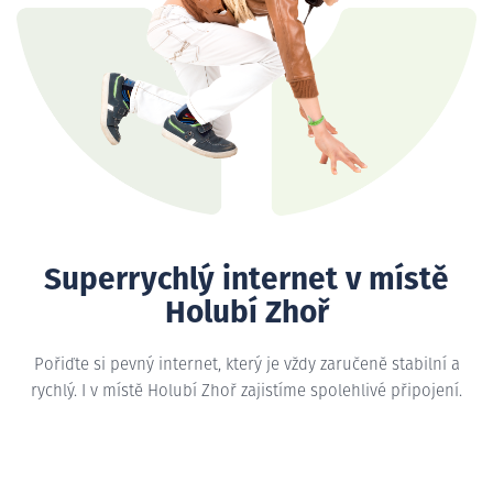
Superrychlý internet v místě
Holubí Zhoř
Pořiďte si pevný internet, který je vždy zaručeně stabilní a
rychlý. I v místě Holubí Zhoř zajistíme spolehlivé připojení.