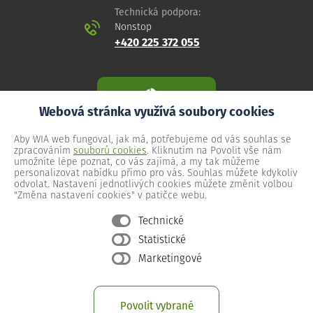
Technická podpora:
Nonstop
+420 225 372 055
Webová stránka využívá soubory cookies
Aby WIA web fungoval, jak má, potřebujeme od vás souhlas se
zpracováním
souborů cookies
. Kliknutím na Povolit vše nám
umožníte lépe poznat, co vás zajímá, a my tak můžeme
personalizovat nabídku přímo pro vás. Souhlas můžete kdykoliv
odvolat. Nastavení jednotlivých cookies můžete změnit volbou
"Změna nastavení cookies" v patičce webu.
Technické
Statistické
Všeobecné podmínky
Marketingové
Ochrana osobních údajů
Změna nastavení cookies
Povolit vybrané
Provozní podmínky předplacený internet