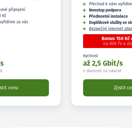
Přechod k nám vyřídím
tové připojení
Nonstop podpora
1 Kč
Přednostní instalace
vyřídíme za vás
Doplňkové služby se s
Bezpečný internet zd
Bonus 150 Kč
na WIA TV a d
Rychlost
/s
až 2,5 Gbit/s
tě.
V závislosti na lokalitě.
istit cenu
Zjistit c