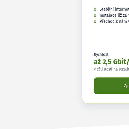
Stabilní interne
Instalace již za 
Přechod k nám 
Rychlost
až 2,5 Gbit
V závislosti na lokali
Zj