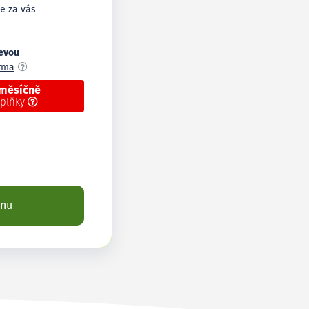
e za vás
levou
arma
 měsíčně
oplňky
enu