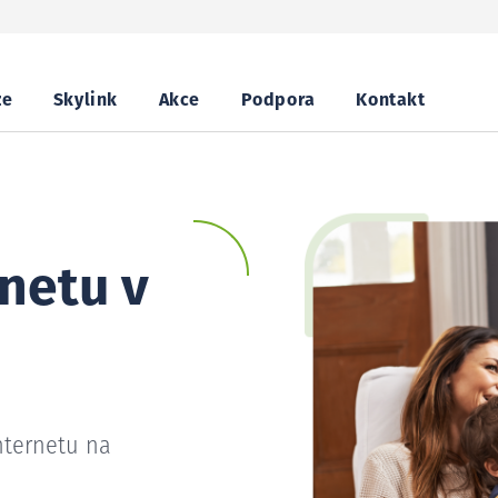
ze
Skylink
Akce
Podpora
Kontakt
netu v
nternetu na