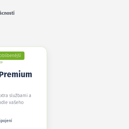
ácností
oblíbenější
 Premium
extra službami a
odle vašeho
ipojení