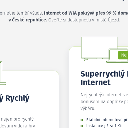
ternet je téměř všude.
Internet od WIA pokrývá přes 99 % dom
v České republice.
Ověřte si dostupnosti v místě Újezd.
Nej
Superrychlý
Internet
Nejrychlejší internet s 
ý Rychlý
bonusem na doplňky p
výběru.
í nejen pro rychlý
Stabilní internetové př
edování videí a hry.
Instalace již za 1 Kč