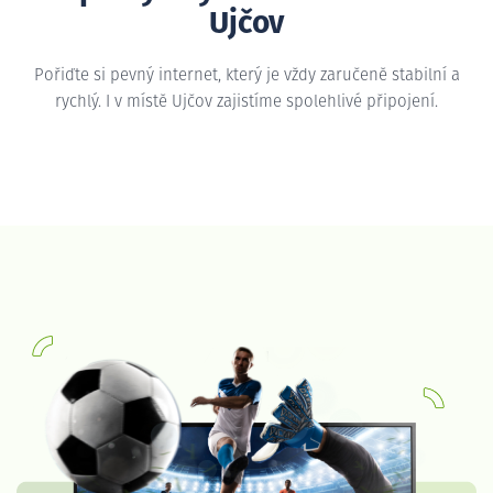
Ujčov
Pořiďte si pevný internet, který je vždy zaručeně stabilní a
rychlý. I v místě Ujčov zajistíme spolehlivé připojení.