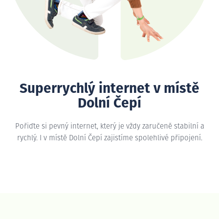
Superrychlý internet v místě
Dolní Čepí
Pořiďte si pevný internet, který je vždy zaručeně stabilní a
rychlý. I v místě Dolní Čepí zajistíme spolehlivé připojení.