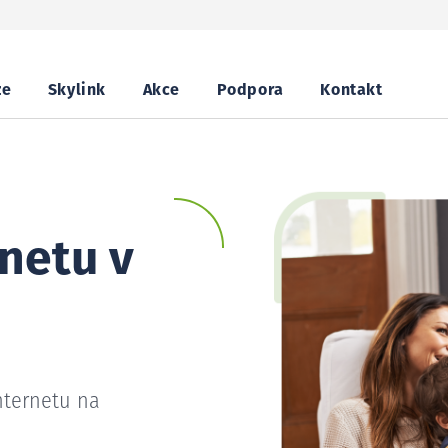
ze
Skylink
Akce
Podpora
Kontakt
netu v
nternetu na