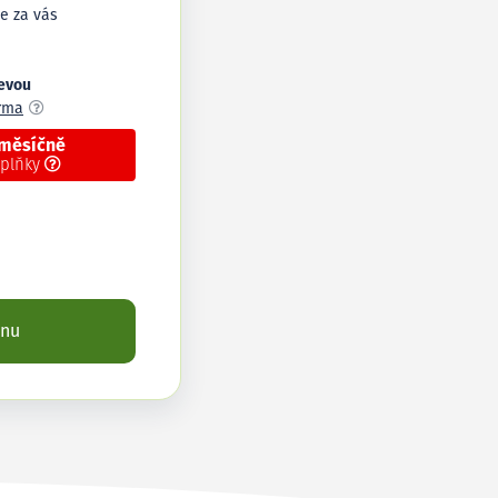
e za vás
levou
arma
 měsíčně
oplňky
enu