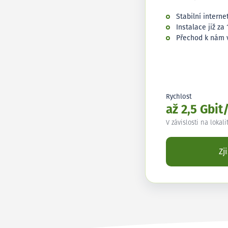
Stabilní interne
Instalace již za 
Přechod k nám 
Rychlost
až 2,5 Gbit
V závislosti na lokali
Zj