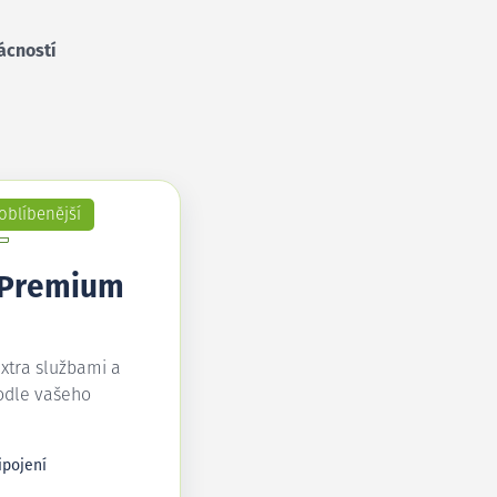
ácností
oblíbenější
 Premium
extra službami a
odle vašeho
ipojení