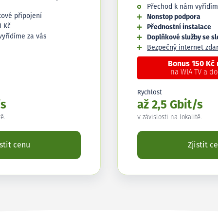
Přechod k nám vyřídím
tové připojení
Nonstop podpora
1 Kč
Přednostní instalace
vyřídíme za vás
Doplňkové služby se s
Bezpečný internet zd
Bonus 150 Kč
na WIA TV a d
Rychlost
/s
až 2,5 Gbit/s
tě.
V závislosti na lokalitě.
istit cenu
Zjistit c