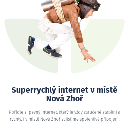
Superrychlý internet v místě
Nová Zhoř
Pořiďte si pevný internet, který je vždy zaručeně stabilní a
rychlý. I v místě Nová Zhoř zajistíme spolehlivé připojení.