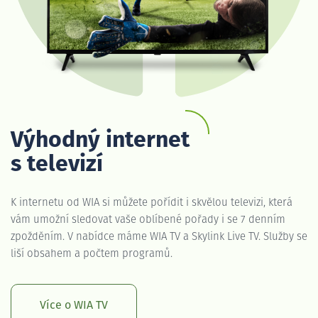
Výhodný internet
s televizí
K internetu od WIA si můžete pořídit i skvělou televizi, která
vám umožní sledovat vaše oblíbené pořady i se 7 denním
zpožděním. V nabídce máme WIA TV a Skylink Live TV. Služby se
liší obsahem a počtem programů.
Více o WIA TV