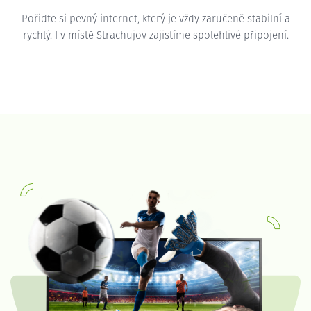
Pořiďte si pevný internet, který je vždy zaručeně stabilní a
rychlý. I v místě Strachujov zajistíme spolehlivé připojení.