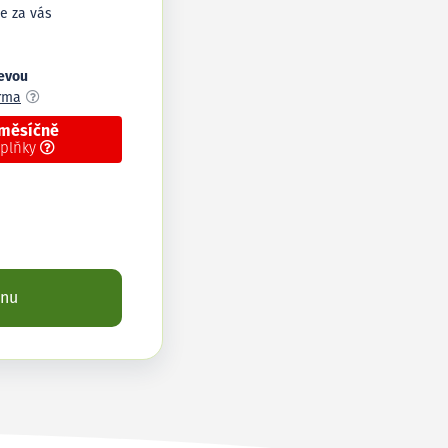
e za vás
levou
arma
 měsíčně
oplňky
enu