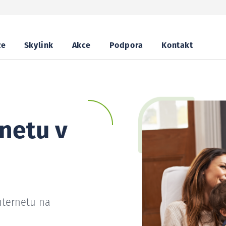
ze
Skylink
Akce
Podpora
Kontakt
netu v
nternetu na