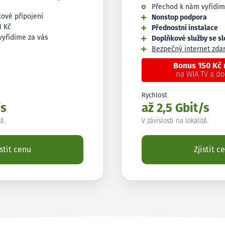
Přechod k nám vyřídím
tové připojení
Nonstop podpora
1 Kč
Přednostní instalace
vyřídíme za vás
Doplňkové služby se s
Bezpečný internet zd
Bonus 150 Kč
na WIA TV a d
Rychlost
/s
až 2,5 Gbit/s
tě.
V závislosti na lokalitě.
istit cenu
Zjistit c