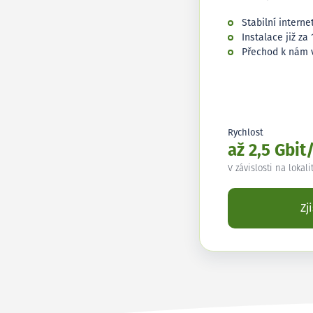
Stabilní interne
Instalace již za 
Přechod k nám 
Rychlost
až 2,5 Gbit
V závislosti na lokali
Zj