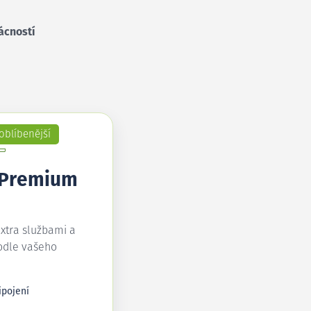
ácností
oblíbenější
 Premium
extra službami a
odle vašeho
ipojení