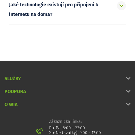
Jaké technologie existují pro připojení k
internetu na doma?
SLUŽBY
PODPORA
O WIA
Zákaznická linka:
Po-Pá: 8:00 - 22:00
So-Ne (svátky): 9:00 - 17:00