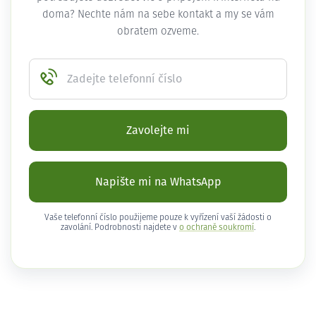
doma? Nechte nám na sebe kontakt a my se vám
obratem ozveme.
Zadejte telefonní číslo
Zavolejte mi
Napište mi na WhatsApp
Vaše telefonní číslo použijeme pouze k vyřízení vaší žádosti o
zavolání. Podrobnosti najdete v
o ochraně soukromí
.