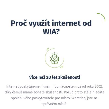
Proč využít internet od
WIA?
Více než 20 let zkušeností
Internet poskytujeme firmám i domácnostem už od roku 2002,
díky čemuž máme bohaté zkušenosti. Pokud proto stále hledáte
spolehlivého poskytovatele pro místo Skorotice, jste na
správném místě.