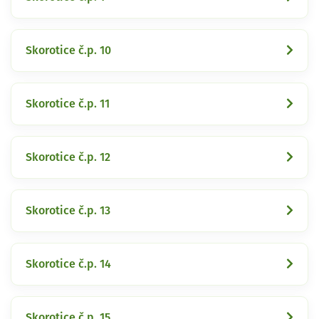
Skorotice č.p. 10
Skorotice č.p. 11
Skorotice č.p. 12
Skorotice č.p. 13
Skorotice č.p. 14
Skorotice č.p. 15