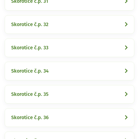
Skorotice č.p. 31
Skorotice č.p. 32
Skorotice č.p. 33
Skorotice č.p. 34
Skorotice č.p. 35
Skorotice č.p. 36