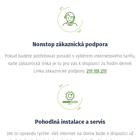
Nonstop zákaznická podpora
Pokud budete potřebovat poradit s výběrem internetového tarifu,
naše zákaznická linka je tu pro vás k dispozici 24 hodin denně.
Linka zákaznické podpory:
211 151 211
Pohodlná instalace a servis
Jde to opravdu rychle. Váš internet na doma bude k dispozici už