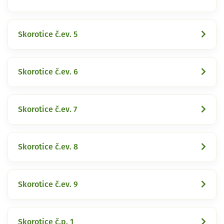
Skorotice č.ev. 5
Skorotice č.ev. 6
Skorotice č.ev. 7
Skorotice č.ev. 8
Skorotice č.ev. 9
Skorotice č.p. 1