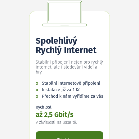
Spolehlivý
Rychlý Internet
Stabilní připojení nejen pro rychlý
internet, ale i sledování videí a
hry.
Stabilní internetové připojení
Instalace již za 1 Kč
Přechod k nám vyřídíme za vás
Rychlost
až 2,5 Gbit/s
V závislosti na lokalitě.