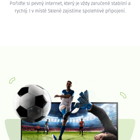
Pořiďte si pevný internet, který je vždy zaručeně stabilní a
rychlý. I v místě Sklené zajistíme spolehlivé připojení.