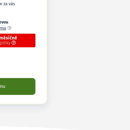
e za vás
levou
arma
 měsíčně
oplňky
enu