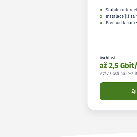
Stabilní interne
Instalace již za 
Přechod k nám 
Rychlost
až 2,5 Gbit
V závislosti na lokali
Zj