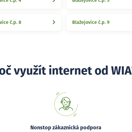
vice č.p. 4
Blažejovice č.p. 5
vice č.p. 8
Blažejovice č.p. 9
oč využít internet od WIA
Nonstop zákaznická podpora