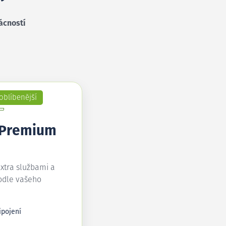
ácností
oblíbenější
 Premium
extra službami a
odle vašeho
ipojení