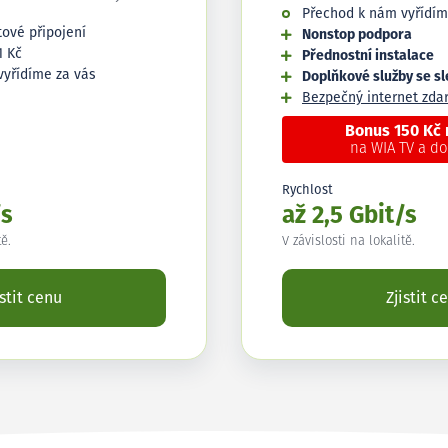
Přechod k nám vyřídím
tové připojení
Nonstop podpora
1 Kč
Přednostní instalace
vyřídíme za vás
Doplňkové služby se s
Bezpečný internet zd
Bonus 150 Kč
na WIA TV a d
Rychlost
/s
až 2,5 Gbit/s
tě.
V závislosti na lokalitě.
istit cenu
Zjistit c