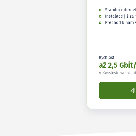
Stabilní interne
Instalace již za 
Přechod k nám 
Rychlost
až 2,5 Gbit
V závislosti na lokali
Zj