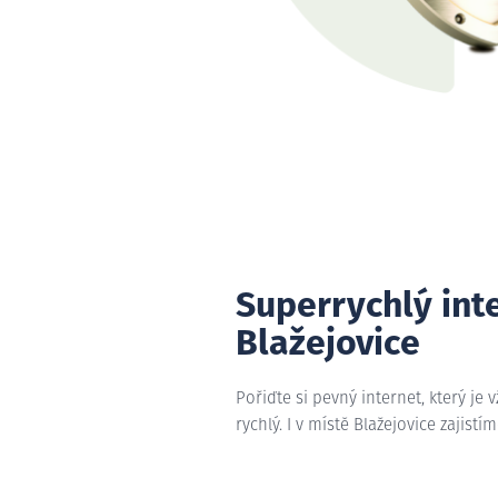
Superrychlý int
Blažejovice
Pořiďte si pevný internet, který je 
rychlý. I v místě Blažejovice zajistí