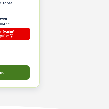
e za vás
levou
arma
 měsíčně
oplňky
enu