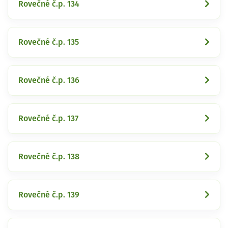
Rovečné č.p. 134
Rovečné č.p. 135
Rovečné č.p. 136
Rovečné č.p. 137
Rovečné č.p. 138
Rovečné č.p. 139