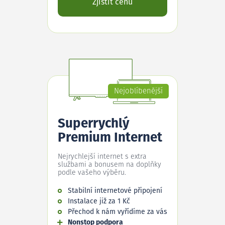
Zjistit cenu
Nejoblíbenější
Superrychlý
Premium Internet
Nejrychlejší internet s extra
službami a bonusem na doplňky
podle vašeho výběru.
Stabilní internetové připojení
Instalace již za 1 Kč
Přechod k nám vyřídíme za vás
Nonstop podpora