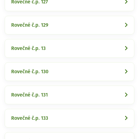
Rovečné č.p. 127
Rovečné č.p. 129
Rovečné č.p. 13
Rovečné č.p. 130
Rovečné č.p. 131
Rovečné č.p. 133