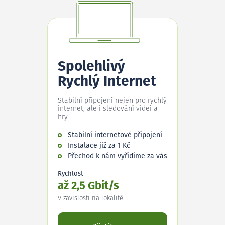
Spolehlivý
Rychlý Internet
Stabilní připojení nejen pro rychlý
internet, ale i sledování videí a
hry.
Stabilní internetové připojení
Instalace již za 1 Kč
Přechod k nám vyřídíme za vás
Rychlost
až 2,5 Gbit/s
V závislosti na lokalitě.