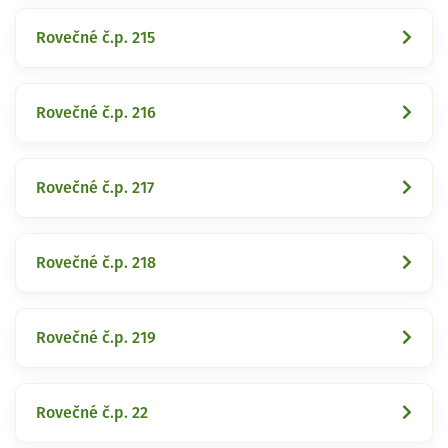
Rovečné č.p. 215
Rovečné č.p. 216
Rovečné č.p. 217
Rovečné č.p. 218
Rovečné č.p. 219
Rovečné č.p. 22