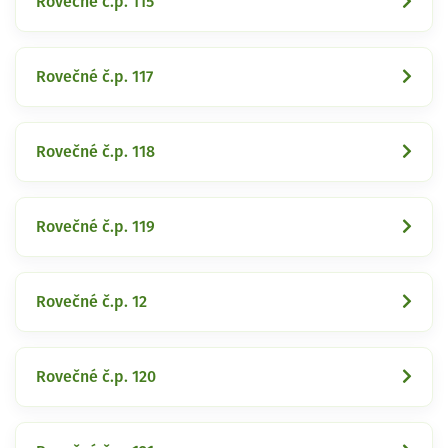
Rovečné č.p. 115
Rovečné č.p. 117
Rovečné č.p. 118
Rovečné č.p. 119
Rovečné č.p. 12
Rovečné č.p. 120