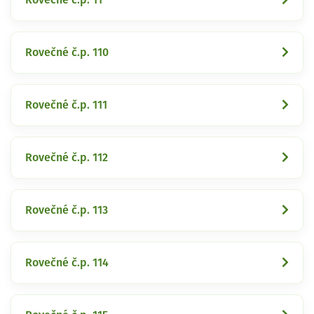
Rovečné č.p. 110
Rovečné č.p. 111
Rovečné č.p. 112
Rovečné č.p. 113
Rovečné č.p. 114