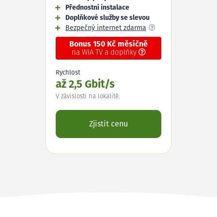
Přednostní instalace
Doplňkové služby se slevou
Bezpečný internet zdarma
Bonus 150 Kč měsíčně
na WIA TV a doplňky
Rychlost
až 2,5 Gbit/s
V závislosti na lokalitě.
Zjistit cenu