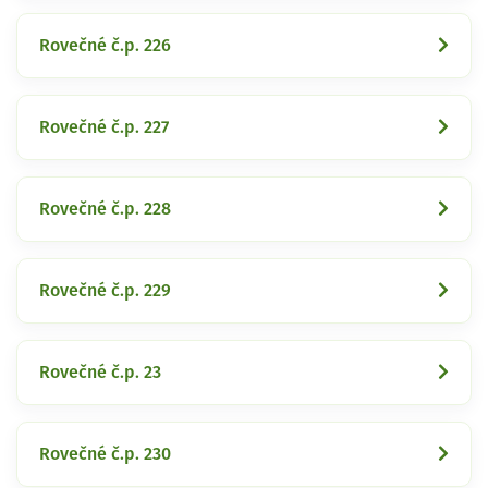
Rovečné č.p. 226
Rovečné č.p. 227
Rovečné č.p. 228
Rovečné č.p. 229
Rovečné č.p. 23
Rovečné č.p. 230