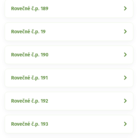
Rovečné č.p. 189
Rovečné č.p. 19
Rovečné č.p. 190
Rovečné č.p. 191
Rovečné č.p. 192
Rovečné č.p. 193