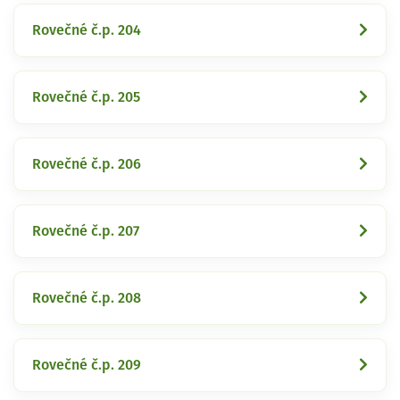
Rovečné č.p. 204
Rovečné č.p. 205
Rovečné č.p. 206
Rovečné č.p. 207
Rovečné č.p. 208
Rovečné č.p. 209