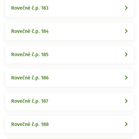
Rovečné č.p. 183
Rovečné č.p. 184
Rovečné č.p. 185
Rovečné č.p. 186
Rovečné č.p. 187
Rovečné č.p. 188