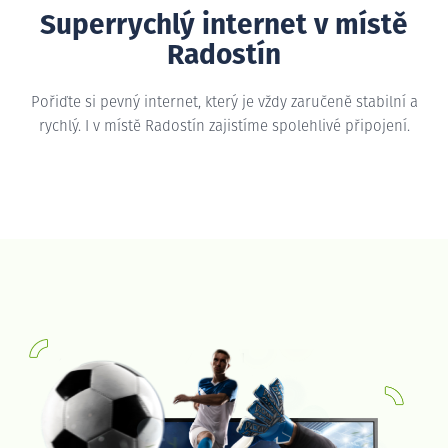
Superrychlý internet v místě
Radostín
Pořiďte si pevný internet, který je vždy zaručeně stabilní a
rychlý. I v místě Radostín zajistíme spolehlivé připojení.