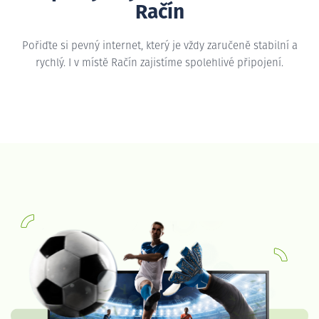
Račín
Pořiďte si pevný internet, který je vždy zaručeně stabilní a
rychlý. I v místě Račín zajistíme spolehlivé připojení.