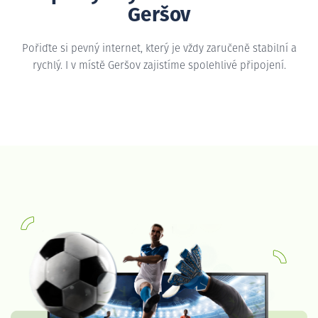
Geršov
Pořiďte si pevný internet, který je vždy zaručeně stabilní a
rychlý. I v místě Geršov zajistíme spolehlivé připojení.