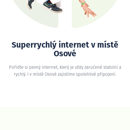
Superrychlý internet v místě
Osové
Pořiďte si pevný internet, který je vždy zaručeně stabilní a
rychlý. I v místě Osové zajistíme spolehlivé připojení.