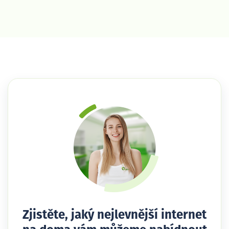
Zjistěte, jaký nejlevnější internet