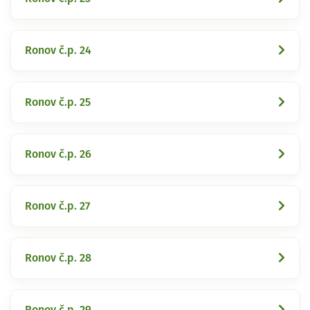
Ronov č.p. 24
Ronov č.p. 25
Ronov č.p. 26
Ronov č.p. 27
Ronov č.p. 28
Ronov č.p. 29