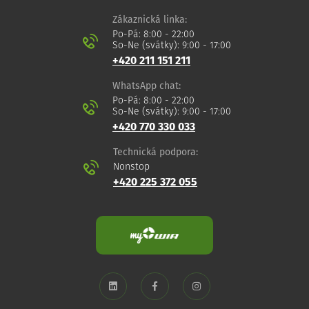
Zákaznická linka:
Po-Pá: 8:00 - 22:00
So-Ne (svátky): 9:00 - 17:00
+420 211 151 211
WhatsApp chat:
Po-Pá: 8:00 - 22:00
So-Ne (svátky): 9:00 - 17:00
+420 770 330 033
Technická podpora:
Nonstop
+420 225 372 055