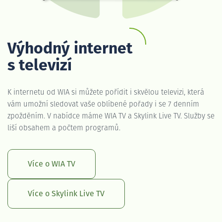
Výhodný internet
s televizí
K internetu od WIA si můžete pořídit i skvělou televizi, která
vám umožní sledovat vaše oblíbené pořady i se 7 denním
zpožděním. V nabídce máme WIA TV a Skylink Live TV. Služby se
liší obsahem a počtem programů.
Více o WIA TV
Více o Skylink Live TV