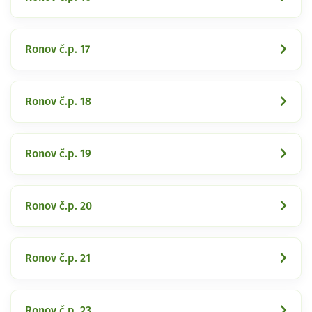
Ronov č.p. 17
Ronov č.p. 18
Ronov č.p. 19
Ronov č.p. 20
Ronov č.p. 21
Ronov č.p. 23