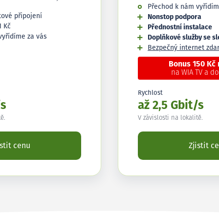
Přechod k nám vyřídím
tové připojení
Nonstop podpora
1 Kč
Přednostní instalace
vyřídíme za vás
Doplňkové služby se s
Bezpečný internet zd
Bonus 150 Kč
na WIA TV a d
Rychlost
/s
až 2,5 Gbit/s
tě.
V závislosti na lokalitě.
istit cenu
Zjistit c