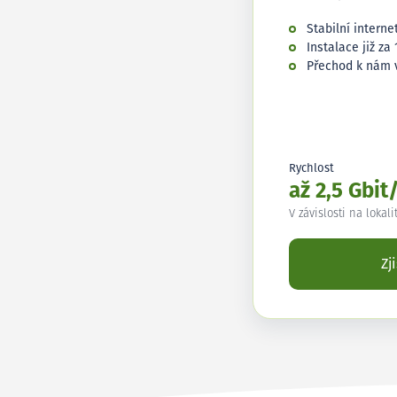
Stabilní interne
Instalace již za 
Přechod k nám 
Rychlost
až 2,5 Gbit
V závislosti na lokali
Zj