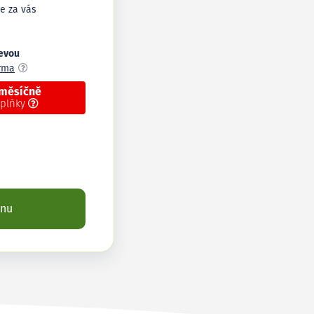
e za vás
levou
arma
 měsíčně
oplňky
enu