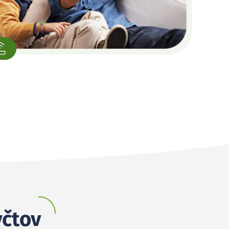
yčtov