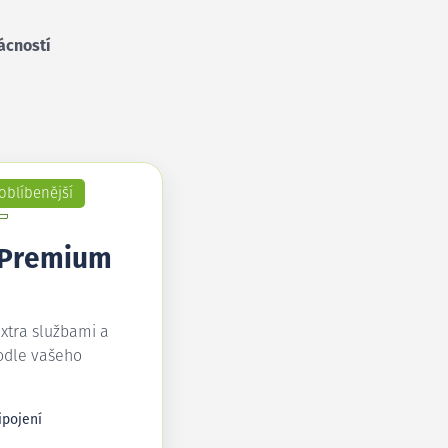
ácností
oblíbenější
 Premium
extra službami a
odle vašeho
ipojení