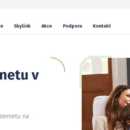
ze
Skylink
Akce
Podpora
Kontakt
netu v
nternetu na