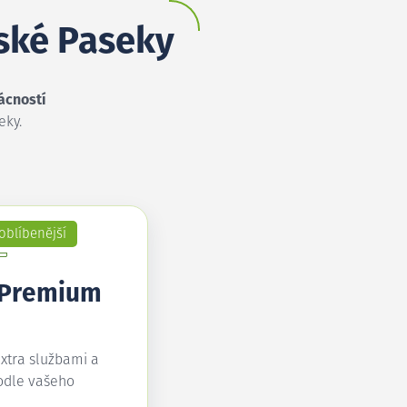
vské Paseky
ácností
eky.
oblíbenější
 Premium
extra službami a
odle vašeho