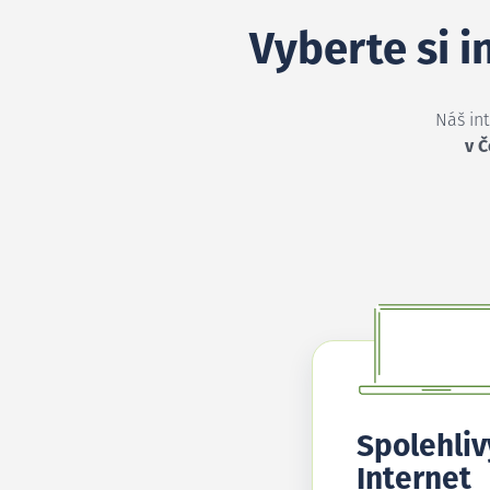
Vyberte si 
Náš in
v Č
Spolehliv
Internet