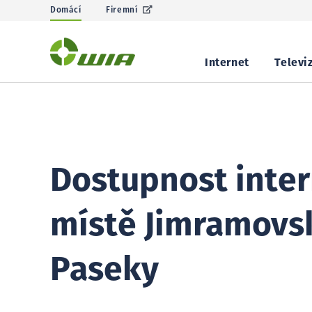
Domácí
Firemní
Internet
Televi
Dostupnost inter
místě Jimramovs
Paseky