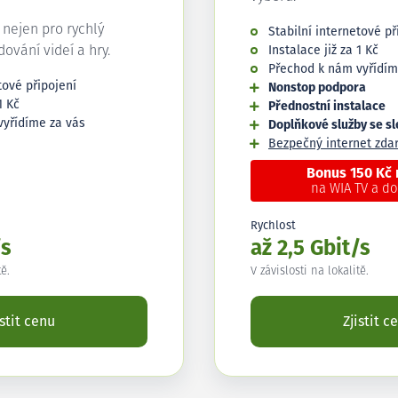
í nejen pro rychlý
Stabilní internetové př
edování videí a hry.
Instalace již za 1 Kč
Přechod k nám vyřídím
tové připojení
Nonstop podpora
1 Kč
Přednostní instalace
vyřídíme za vás
Doplňkové služby se s
Bezpečný internet zd
Bonus 150 Kč
na WIA TV a d
Rychlost
/s
až 2,5 Gbit/s
tě.
V závislosti na lokalitě.
istit cenu
Zjistit c