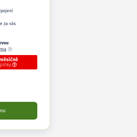
ipojení
e za vás
levou
arma
 měsíčně
oplňky
enu