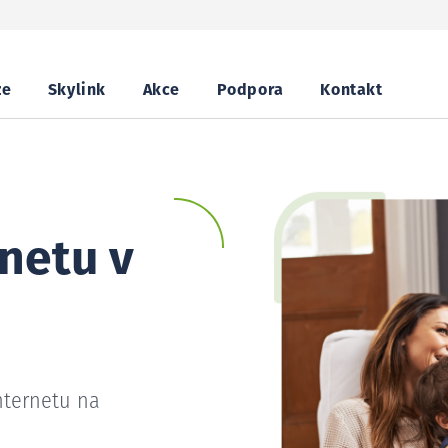
ze
Skylink
Akce
Podpora
Kontakt
netu v
nternetu na