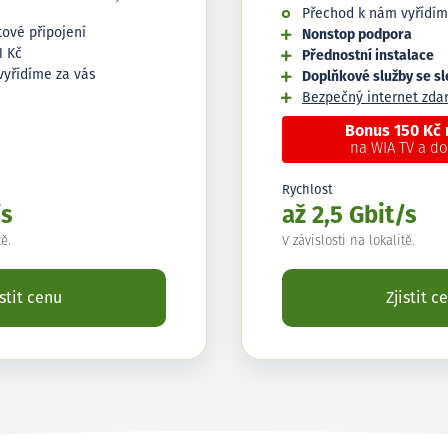
Přechod k nám vyřídím
tové připojení
Nonstop podpora
1 Kč
Přednostní instalace
vyřídíme za vás
Doplňkové služby se s
Bezpečný internet zd
Bonus 150 Kč
na WIA TV a d
Rychlost
/s
až 2,5 Gbit/s
tě.
V závislosti na lokalitě.
istit cenu
Zjistit c