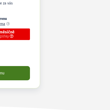
e za vás
levou
arma
 měsíčně
oplňky
enu