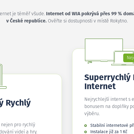
ternet je téměř všude.
Internet od WIA pokrývá přes 99 % dom
v České republice.
Ověřte si dostupnosti v místě Rokytno.
Nej
Superrychlý
Internet
Nejrychlejší internet s 
ý Rychlý
bonusem na doplňky p
výběru.
í nejen pro rychlý
Stabilní internetové př
edování videí a hry.
Instalace již za 1 Kč