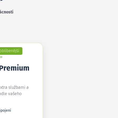
ácností
oblíbenější
 Premium
extra službami a
odle vašeho
ipojení