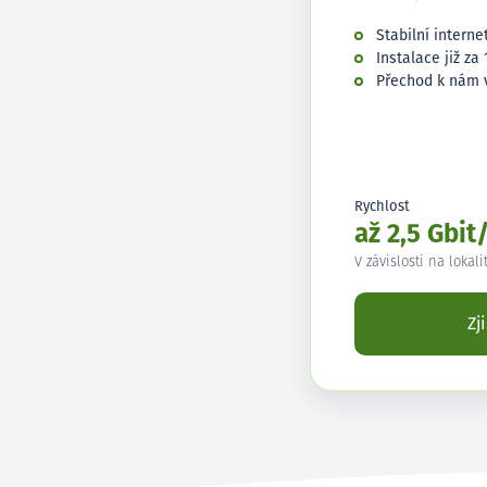
Stabilní interne
Instalace již za 
Přechod k nám 
Rychlost
až 2,5 Gbit
V závislosti na lokali
Zj