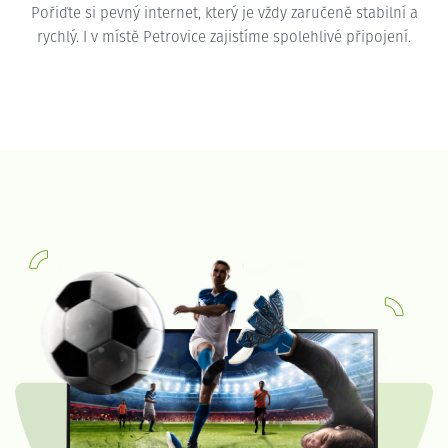
Pořiďte si pevný internet, který je vždy zaručeně stabilní a
rychlý. I v místě Petrovice zajistíme spolehlivé připojení.