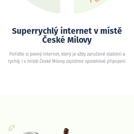
Superrychlý internet v místě
České Milovy
Pořiďte si pevný internet, který je vždy zaručeně stabilní a
rychlý. I v místě České Milovy zajistíme spolehlivé připojení.