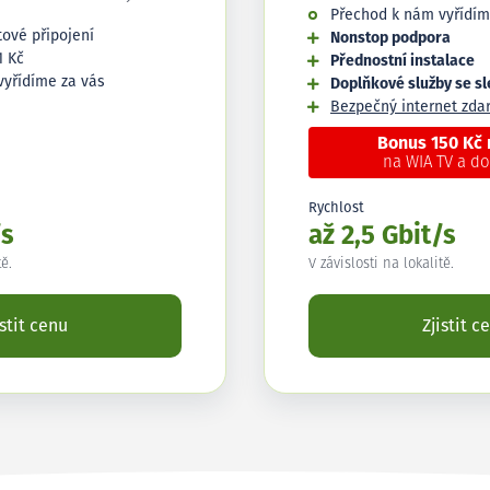
Přechod k nám vyřídím
tové připojení
Nonstop podpora
1 Kč
Přednostní instalace
vyřídíme za vás
Doplňkové služby se s
Bezpečný internet zd
Bonus 150 Kč
na WIA TV a d
Rychlost
/s
až 2,5 Gbit/s
tě.
V závislosti na lokalitě.
istit cenu
Zjistit c