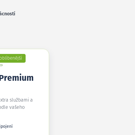
ácností
oblíbenější
 Premium
extra službami a
odle vašeho
ipojení