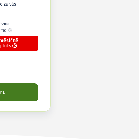
e za vás
levou
arma
 měsíčně
oplňky
enu