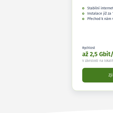
Stabilní interne
Instalace již za 
Přechod k nám 
Rychlost
až 2,5 Gbit
V závislosti na lokali
Zj