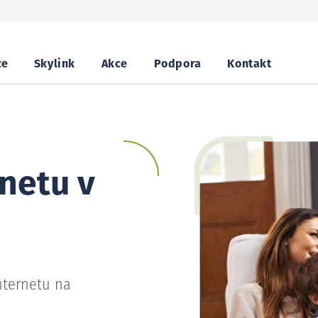
ze
Skylink
Akce
Podpora
Kontakt
netu v
nternetu na