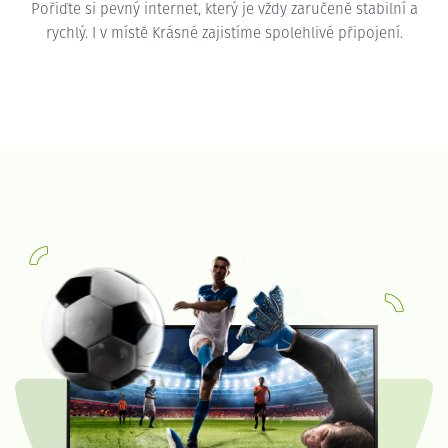
Pořiďte si pevný internet, který je vždy zaručeně stabilní a
rychlý. I v místě Krásné zajistíme spolehlivé připojení.