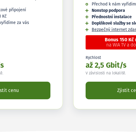
Přechod k nám vyřídím
tové připojení
Nonstop podpora
1 Kč
Přednostní instalace
vyřídíme za vás
Doplňkové služby se s
Bezpečný internet zd
Bonus 150 Kč
na WIA TV a d
Rychlost
/s
až 2,5 Gbit/s
tě.
V závislosti na lokalitě.
istit cenu
Zjistit c