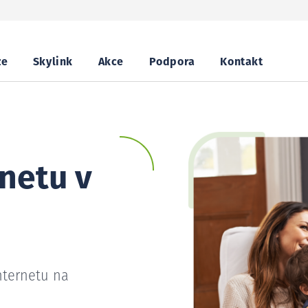
ze
Skylink
Akce
Podpora
Kontakt
netu v
nternetu na