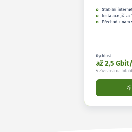
Stabilní interne
Instalace již za 
Přechod k nám 
Rychlost
až 2,5 Gbit
V závislosti na lokali
Zj