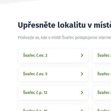
Upřesněte lokalitu v míst
Podívejte se, kde v místě Švařec poskytujeme intern
Švařec č.ev. 2
Švařec 
Švařec č.ev. 5
Švařec 
Švařec č.p. 12
Švařec 