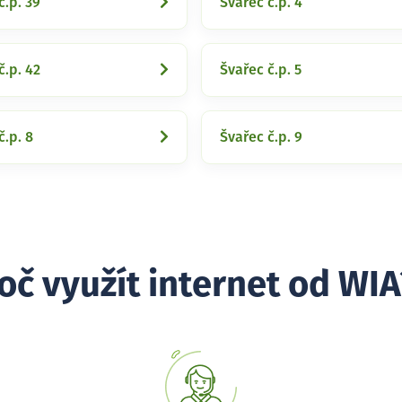
č.p. 39
Švařec č.p. 4
č.p. 42
Švařec č.p. 5
č.p. 8
Švařec č.p. 9
oč využít internet od WIA