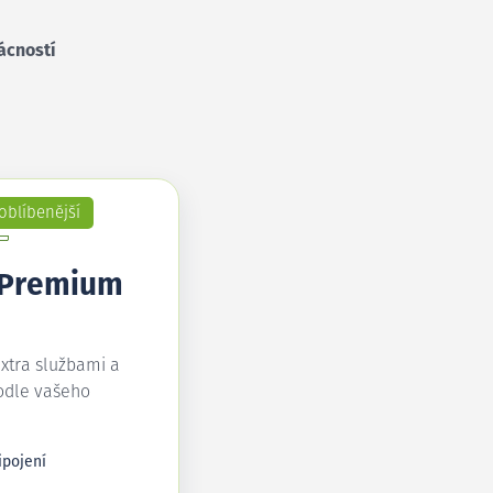
ácností
oblíbenější
 Premium
extra službami a
odle vašeho
ipojení