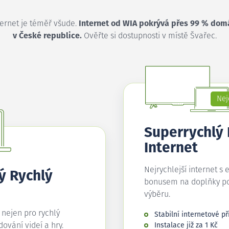
ternet je téměř všude.
Internet od WIA pokrývá přes 99 % dom
v České republice.
Ověřte si dostupnosti v místě Švařec.
Nej
Superrychlý
Internet
Nejrychlejší internet s 
ý Rychlý
bonusem na doplňky p
výběru.
í nejen pro rychlý
Stabilní internetové př
edování videí a hry.
Instalace již za 1 Kč