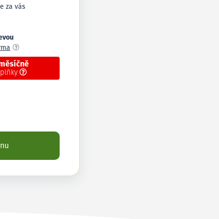
e za vás
levou
arma
 měsíčně
oplňky
enu