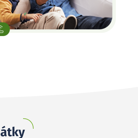
nátky