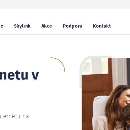
ze
Skylink
Akce
Podpora
Kontakt
netu v
nternetu na