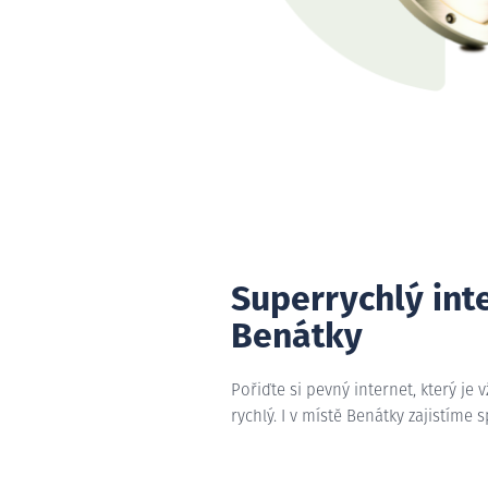
Superrychlý int
Benátky
Pořiďte si pevný internet, který je 
rychlý. I v místě Benátky zajistíme 