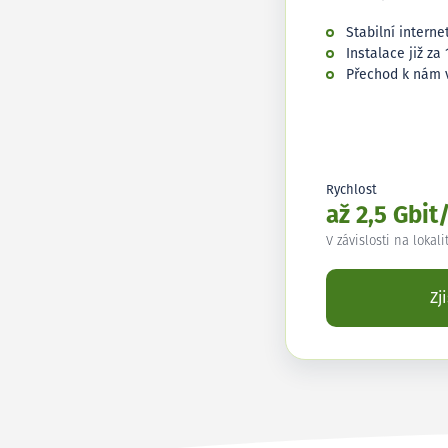
Stabilní interne
Instalace již za 
Přechod k nám 
Rychlost
až 2,5 Gbit
V závislosti na lokali
Zj