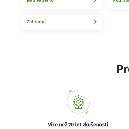
Nad Vápenicí
Pod Ho
Zahradní
Pr
Více než 20 let zkušeností