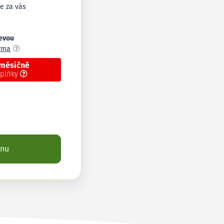
e za vás
levou
arma
 měsíčně
oplňky
enu