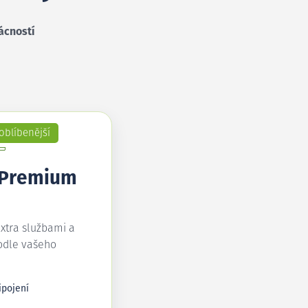
ácností
oblíbenější
 Premium
extra službami a
odle vašeho
ipojení