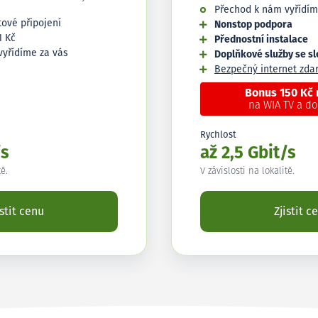
Přechod k nám vyřídím
tové připojení
Nonstop podpora
1 Kč
Přednostní instalace
vyřídíme za vás
Doplňkové služby se s
Bezpečný internet zd
Bonus 150 Kč
na WIA TV a d
Rychlost
/s
až 2,5 Gbit/s
tě.
V závislosti na lokalitě.
istit cenu
Zjistit c