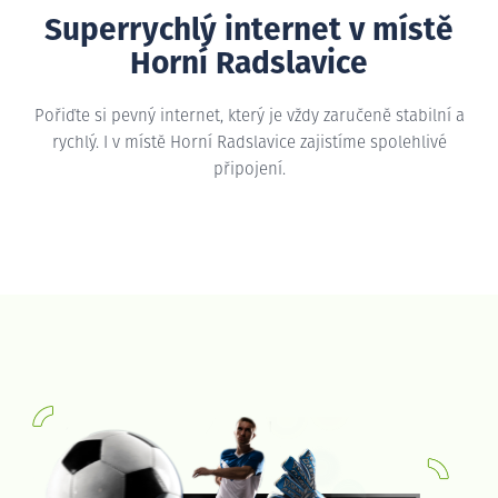
Superrychlý internet v místě
Horní Radslavice
Pořiďte si pevný internet, který je vždy zaručeně stabilní a
rychlý. I v místě Horní Radslavice zajistíme spolehlivé
připojení.