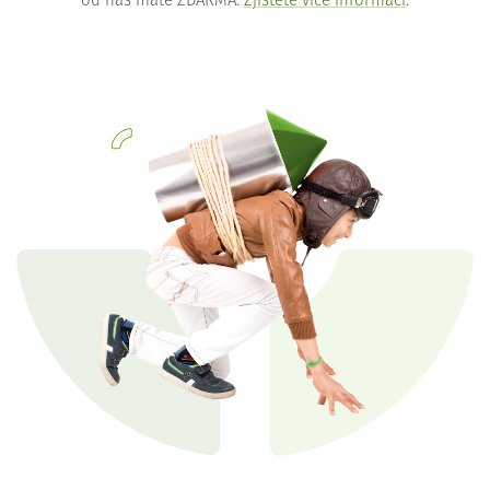
od nás máte ZDARMA.
Zjistěte více informací
.