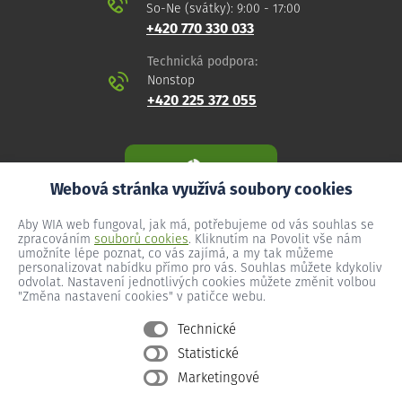
So-Ne (svátky): 9:00 - 17:00
+420 770 330 033
Technická podpora:
Nonstop
+420 225 372 055
Webová stránka využívá soubory cookies
Aby WIA web fungoval, jak má, potřebujeme od vás souhlas se
zpracováním
souborů cookies
. Kliknutím na Povolit vše nám
umožníte lépe poznat, co vás zajímá, a my tak můžeme
personalizovat nabídku přímo pro vás. Souhlas můžete kdykoliv
odvolat. Nastavení jednotlivých cookies můžete změnit volbou
"Změna nastavení cookies" v patičce webu.
Technické
Statistické
Všeobecné podmínky
Marketingové
Ochrana osobních údajů