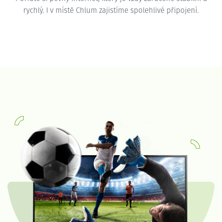
rychlý. I v místě Chlum zajistíme spolehlivé připojení.