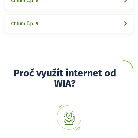
Chlum č.p. 8
Chlum č.p. 9
Proč využít internet od
WIA?