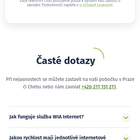
Vaše telefonní číslo použijeme pouze k vyřízení vaší žádosti o
zavolání. Podrobnosti najdete v
o ochraně soukromí
.
Časté dotazy
Při nejasnostech se můžete zastavit na naši pobočku v Praze
či Chebu nebo nám zavolat
+420 211 151 211
.
Jak funguje služba WIA Internet?
Jakou rychlost mají jednotlivé internetové